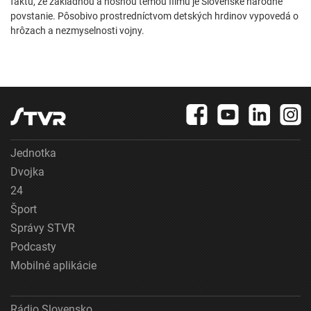
faktu, že základnou a nosnou témou filmu je Slovenské národné
povstanie. Pôsobivo prostredníctvom detských hrdinov vypovedá o
hrôzach a nezmyselnosti vojny.
Jednotka
Dvojka
24
Šport
Správy STVR
Podcasty
Mobilné aplikácie
Rádio Slovensko