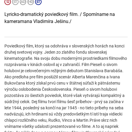
Lyricko-dramatický poviedkový film. / Spomíname na
kameramana Vladimíra Ješinu./
Poviedkový film, ktorý sa odohráva v slovenských horách na konci
druhej svetovej vojny. Jeden zo zlatého fondu slovenskej
kinematografie. Na svoju dobu modernými prostriedkami filmového
rozprávania v kinách oslovil aj v zahraničí. Film Pieseň o sivom
holubovi je celovečerným režijným debutom Stanislava Barabáša.
Ako predloha pre film poslúžil scenár Alberta Marenčina a Ivana
Bukovčana ktorý získal prvú cenu v štátnej súťaži k pätnástemu
výročiu oslobodenia Československa. Pieseň o sivom holubovi
pozostáva zo šiestich poviedok, ktoré však vytvárajú kompaktný a
súdržný celok. Dej filmu tvorí filmu šesť príbehov - prvý sa začína v
lete 1944, posledný sa končí na jar 1945 - no tieto príbehy na seba
nadväzujú, ich hrdinami sú vždy predovšetkým tí istí traja vidiecki
chlapci rozličného veku, Rudko, Vinco a Martin.Práve skrz nich
vnímame všetky udalosti prezentované vo filme. A to aj napriek