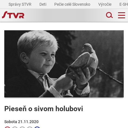
Správy STVR
Deti
Pečie celé Slovensko
Výročie
E-S
Pieseň o sivom holubovi
Sobota 21.11.2020