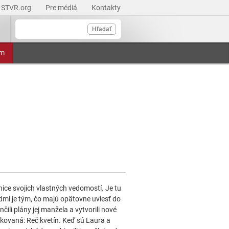
STVR.org
Pre médiá
Kontakty
Hľadať
am
ice svojich vlastných vedomostí. Je tu
dmi je tým, čo majú opätovne uviesť do
ili plány jej manžela a vytvorili nové
kovaná: Reč kvetín. Keď sú Laura a