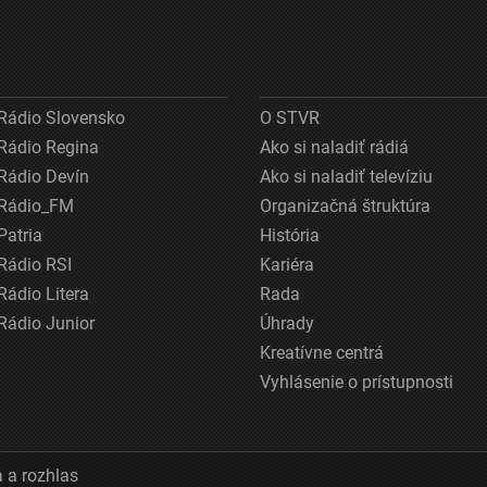
Rádio Slovensko
O STVR
Rádio Regina
Ako si naladiť rádiá
Rádio Devín
Ako si naladiť televíziu
Rádio_FM
Organizačná štruktúra
Patria
História
Rádio RSI
Kariéra
Rádio Litera
Rada
Rádio Junior
Úhrady
Kreatívne centrá
Vyhlásenie o prístupnosti
 a rozhlas