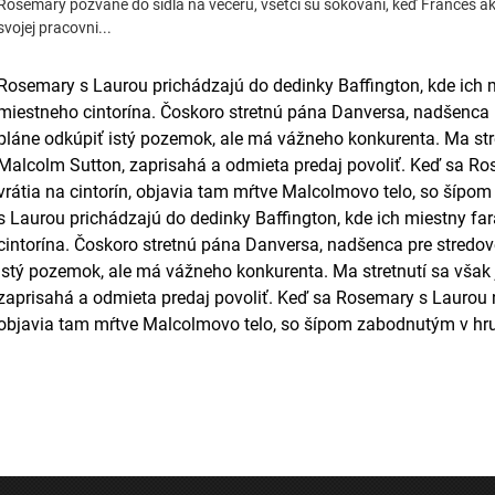
Rosemary pozvané do sídla na večeru, všetci sú šokovaní, keď Frances ako
svojej pracovni...
Rosemary s Laurou prichádzajú do dedinky Baffington, kde ich mi
miestneho cintorína. Čoskoro stretnú pána Danversa, nadšenca p
pláne odkúpiť istý pozemok, ale má vážneho konkurenta. Ma stre
Malcolm Sutton, zaprisahá a odmieta predaj povoliť. Keď sa R
vrátia na cintorín, objavia tam mŕtve Malcolmovo telo, so šípom
s Laurou prichádzajú do dedinky Baffington, kde ich miestny far
cintorína. Čoskoro stretnú pána Danversa, nadšenca pre stredov
istý pozemok, ale má vážneho konkurenta. Ma stretnutí sa však 
zaprisahá a odmieta predaj povoliť. Keď sa Rosemary s Laurou na
objavia tam mŕtve Malcolmovo telo, so šípom zabodnutým v hrud