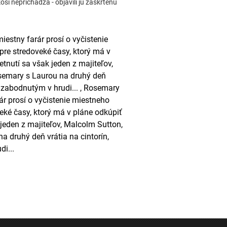
si neprichádza - objavili ju zaškrtenú
estny farár prosí o vyčistenie
re stredoveké časy, ktorý má v
tnutí sa však jeden z majiteľov,
osemary s Laurou na druhý deň
 zabodnutým v hrudi... , Rosemary
ár prosí o vyčistenie miestneho
eké časy, ktorý má v pláne odkúpiť
jeden z majiteľov, Malcolm Sutton,
 druhý deň vrátia na cintorín,
i...