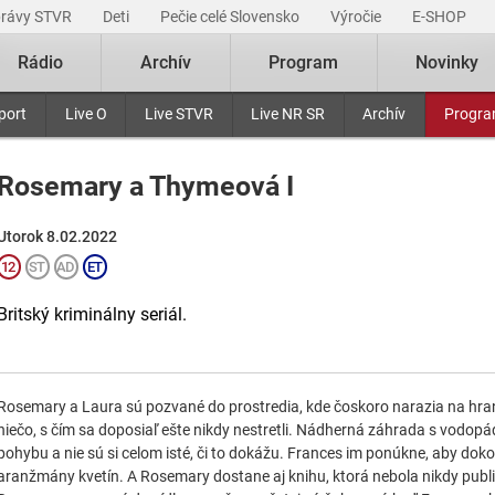
právy STVR
Deti
Pečie celé Slovensko
Výročie
E-SHOP
Rádio
Archív
Program
Novinky
port
Live O
Live STVR
Live NR SR
Archív
Progr
Rosemary a Thymeová I
Utorok 8.02.2022
Britský kriminálny seriál.
Rosemary a Laura sú pozvané do prostredia, kde čoskoro narazia na hran
niečo, s čím sa doposiaľ ešte nikdy nestretli. Nádherná záhrada s vodopá
pohybu a nie sú si celom isté, či to dokážu. Frances im ponúkne, aby dokonč
aranžmány kvetín. A Rosemary dostane aj knihu, ktorá nebola nikdy publi