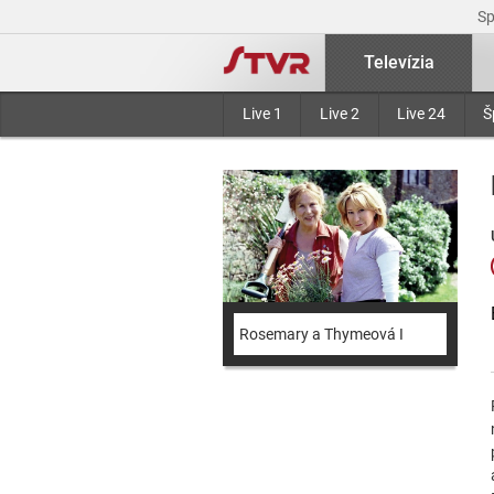
S
Televízia
Live 1
Live 2
Live 24
Š
Rosemary a Thymeová I