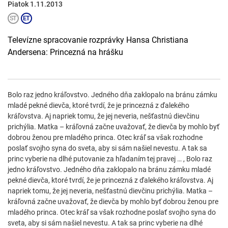
Piatok 1.11.2013
Televízne spracovanie rozprávky Hansa Christiana
Andersena: Princezná na hrášku
Bolo raz jedno kráľovstvo. Jedného dňa zaklopalo na bránu zámku
mladé pekné dievča, ktoré tvrdí, že je princezná z ďalekého
kráľovstva. Aj napriek tomu, že jej neveria, nešťastnú dievčinu
prichýlia. Matka – kráľovná začne uvažovať, že dievča by mohlo byť
dobrou ženou pre mladého princa. Otec kráľ sa však rozhodne
poslať svojho syna do sveta, aby si sám našiel nevestu. A tak sa
princ vyberie na dlhé putovanie za hľadaním tej pravej … , Bolo raz
jedno kráľovstvo. Jedného dňa zaklopalo na bránu zámku mladé
pekné dievča, ktoré tvrdí, že je princezná z ďalekého kráľovstva. Aj
napriek tomu, že jej neveria, nešťastnú dievčinu prichýlia. Matka –
kráľovná začne uvažovať, že dievča by mohlo byť dobrou ženou pre
mladého princa. Otec kráľ sa však rozhodne poslať svojho syna do
sveta, aby si sám našiel nevestu. A tak sa princ vyberie na dlhé