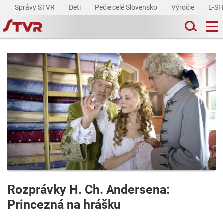
Správy STVR
Deti
Pečie celé Slovensko
Výročie
E-S
Rozprávky H. Ch. Andersena:
Princezná na hrášku