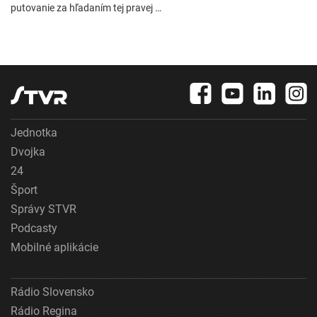
putovanie za hľadaním tej pravej …
Jednotka
Dvojka
24
Šport
Správy STVR
Podcasty
Mobilné aplikácie
Rádio Slovensko
Rádio Regina