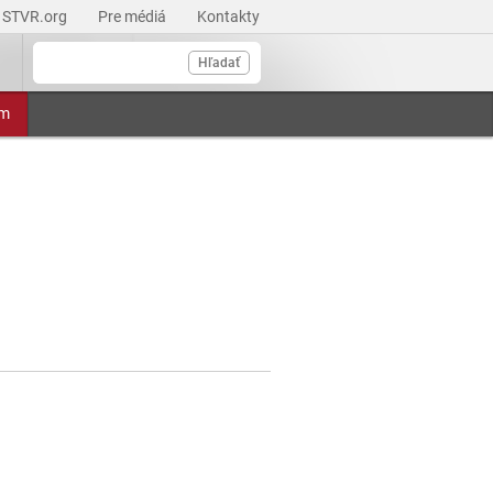
STVR.org
Pre médiá
Kontakty
Hľadať
am