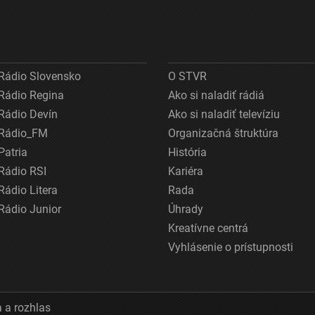
Rádio Slovensko
O STVR
Rádio Regina
Ako si naladiť rádiá
Rádio Devín
Ako si naladiť televíziu
Rádio_FM
Organizačná štruktúra
Patria
História
Rádio RSI
Kariéra
Rádio Litera
Rada
Rádio Junior
Úhrady
Kreatívne centrá
Vyhlásenie o prístupnosti
 a rozhlas