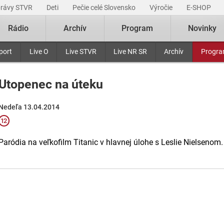
právy STVR
Deti
Pečie celé Slovensko
Výročie
E-SHOP
Rádio
Archív
Program
Novinky
port
Live O
Live STVR
Live NR SR
Archív
Progr
Utopenec na úteku
Nedeľa 13.04.2014
Paródia na veľkofilm Titanic v hlavnej úlohe s Leslie Nielsenom.