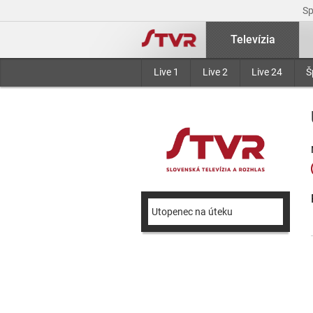
S
Televízia
Live 1
Live 2
Live 24
Š
Utopenec na úteku