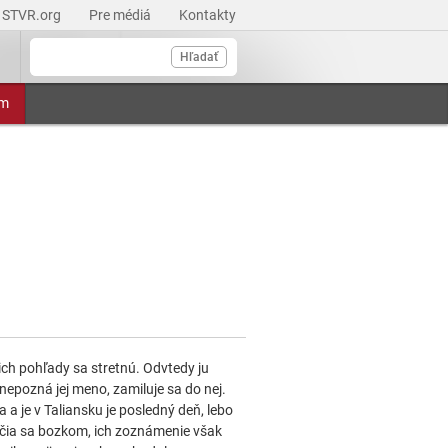
STVR.org
Pre médiá
Kontakty
Hľadať
am
ich pohľady sa stretnú. Odvtedy ju
nepozná jej meno, zamiluje sa do nej.
a a je v Taliansku je posledný deň, lebo
účia sa bozkom, ich zoznámenie však