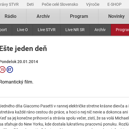
právy STVR
Deti
Pečie celé Slovensko
Výročie
E-SHOP
Rádio
Archív
Program
Novinky
port
Live O
Live STVR
Live NR SR
Archív
Progr
Ešte jeden deň
Pondelok 20.01.2014
Romantický film.
Jedného dňa Giacomo Pasetti v rannej električke stretne krásne dievča a 
stretáva každé ráno cestou do práce, a hoci o nej nič nevie a dokonca ani 
Keď sa jej konečne prihovorí a strávia spolu večer, zistí, že sa volá Michael
sa sťahuje do New Yorku, kde dostala lukratívnu pracovnú ponuku. Rozl