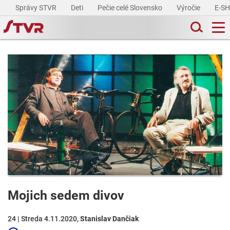
Správy STVR
Deti
Pečie celé Slovensko
Výročie
E-S
Mojich sedem divov
24 | Streda 4.11.2020,
Stanislav Dančiak