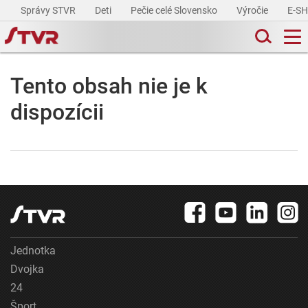
Správy STVR
Deti
Pečie celé Slovensko
Výročie
E-S
Tento obsah nie je k
dispozícii
Jednotka
Dvojka
24
Šport