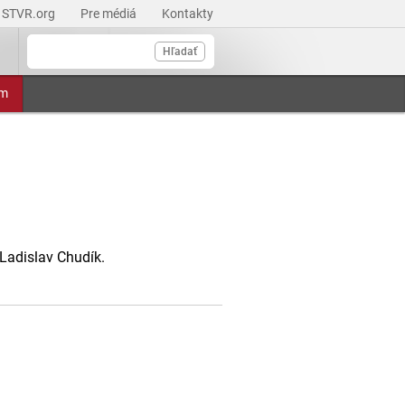
STVR.org
Pre médiá
Kontakty
Hľadať
am
Ladislav Chudík.