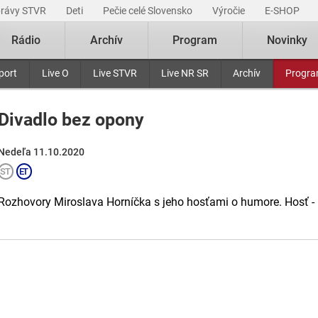
právy STVR
Deti
Pečie celé Slovensko
Výročie
E-SHOP
Rádio
Archív
Program
Novinky
port
Live O
Live STVR
Live NR SR
Archív
Progr
Divadlo bez opony
Nedeľa 11.10.2020
Rozhovory Miroslava Horníčka s jeho hosťami o humore. Hosť - 