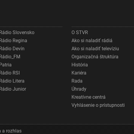
Rádio Slovensko
O STVR
Rádio Regina
Ako si naladiť rádiá
Rádio Devín
Ako si naladiť televíziu
Rádio_FM
Organizačná štruktúra
Patria
História
Rádio RSI
Kariéra
Rádio Litera
Rada
Rádio Junior
Úhrady
Kreatívne centrá
Vyhlásenie o prístupnosti
 a rozhlas