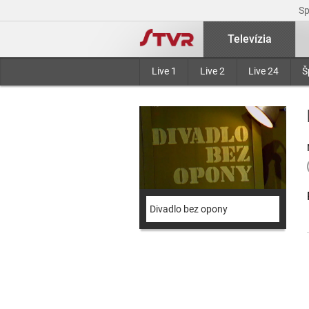
S
Televízia
Live 1
Live 2
Live 24
Š
Divadlo bez opony