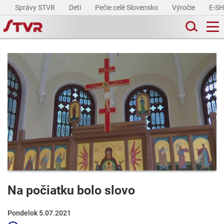
Správy STVR
Deti
Pečie celé Slovensko
Výročie
E-S
Na počiatku bolo slovo
Pondelok 5.07.2021