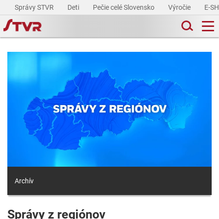
Správy STVR
Deti
Pečie celé Slovensko
Výročie
E-S
Archív
Správy z regiónov