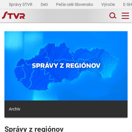
Správy STVR
Deti
Pečie celé Slovensko
Výročie
E-S
Archív
Správy z regiónov