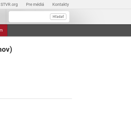
STVR.org
Pre médiá
Kontakty
Hľadať
am
nov)