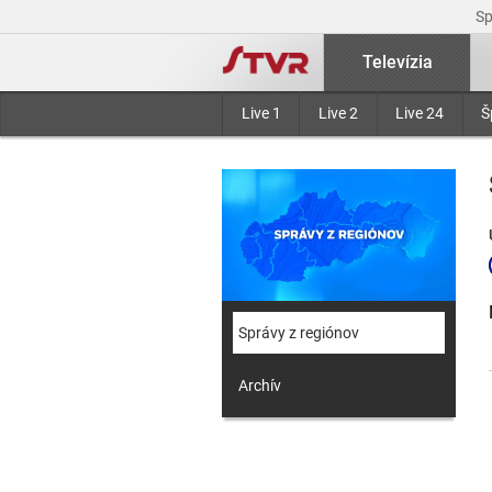
S
Televízia
Live 1
Live 2
Live 24
Š
Správy z regiónov
Archív