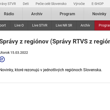
právy STVR
Deti
Pečie celé Slovensko
Výročie
E-SHOP
Rádio
Archív
Program
Novinky
port
Live O
Live STVR
Live NR SR
Archív
Progr
Správy z regiónov (Správy RTVS z regió
Utorok 15.03.2022
Novinky, ktoré rezonujú v jednotlivých regiónoch Slovenska.