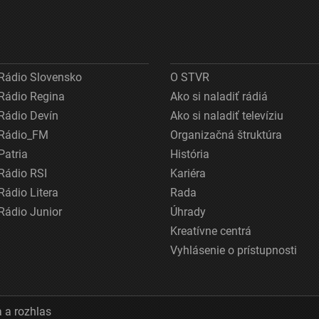
Rádio Slovensko
O STVR
Rádio Regina
Ako si naladiť rádiá
Rádio Devín
Ako si naladiť televíziu
Rádio_FM
Organizačná štruktúra
Patria
História
Rádio RSI
Kariéra
Rádio Litera
Rada
Rádio Junior
Úhrady
Kreatívne centrá
Vyhlásenie o prístupnosti
 a rozhlas