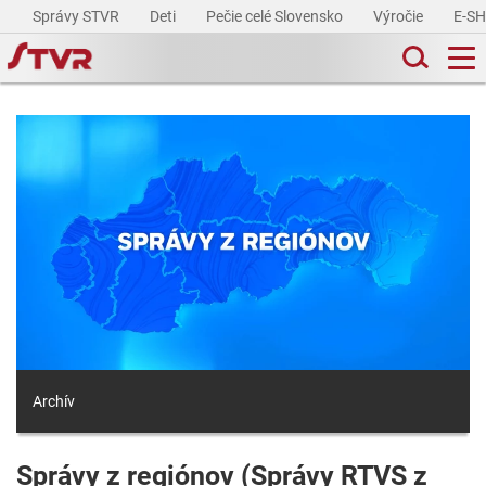
Správy STVR
Deti
Pečie celé Slovensko
Výročie
E-S
Archív
Správy z regiónov (Správy RTVS z