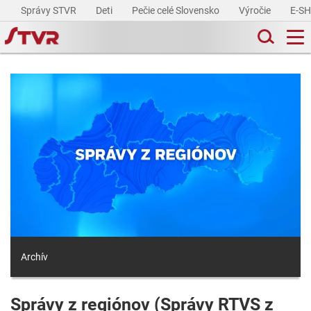
Správy STVR
Deti
Pečie celé Slovensko
Výročie
E-S
Archív
Správy z regiónov (Správy RTVS z