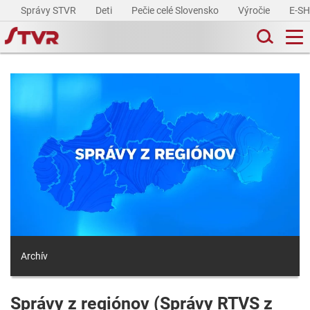
Správy STVR
Deti
Pečie celé Slovensko
Výročie
E-S
Archív
Správy z regiónov (Správy RTVS z