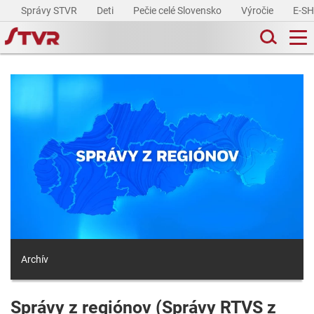
Správy STVR
Deti
Pečie celé Slovensko
Výročie
E-S
Archív
Správy z regiónov (Správy RTVS z