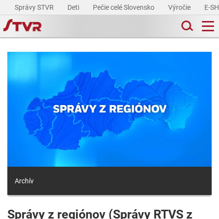
Správy STVR
Deti
Pečie celé Slovensko
Výročie
E-S
Archív
Správy z regiónov (Správy RTVS z