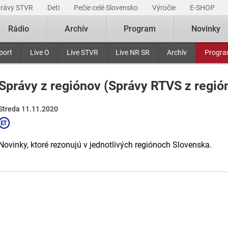
právy STVR
Deti
Pečie celé Slovensko
Výročie
E-SHOP
Rádio
Archív
Program
Novinky
port
Live O
Live STVR
Live NR SR
Archív
Progr
Správy z regiónov (Správy RTVS z regió
Streda 11.11.2020
Novinky, ktoré rezonujú v jednotlivých regiónoch Slovenska.