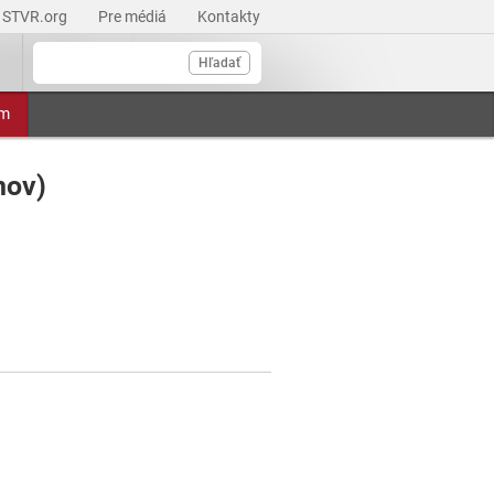
STVR.org
Pre médiá
Kontakty
Hľadať
am
nov)