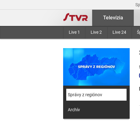
S
Televízia
Live 1
Live 2
Live 24
Š
Správy z regiónov
Archív