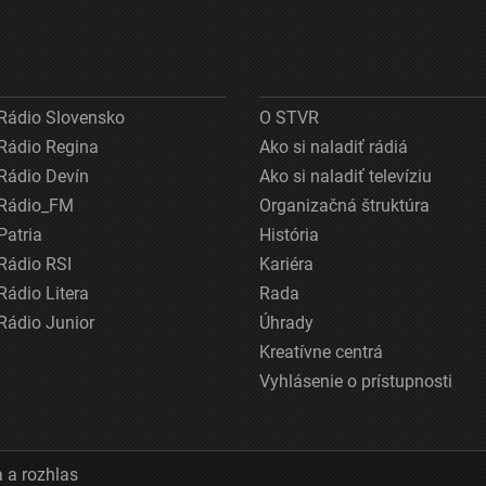
Rádio Slovensko
O STVR
Rádio Regina
Ako si naladiť rádiá
Rádio Devín
Ako si naladiť televíziu
Rádio_FM
Organizačná štruktúra
Patria
História
Rádio RSI
Kariéra
Rádio Litera
Rada
Rádio Junior
Úhrady
Kreatívne centrá
Vyhlásenie o prístupnosti
 a rozhlas