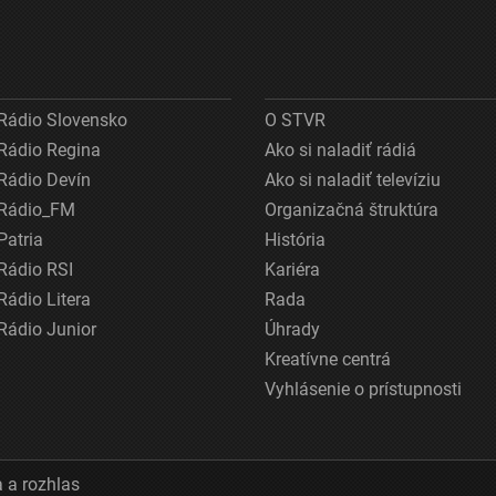
Rádio Slovensko
O STVR
Rádio Regina
Ako si naladiť rádiá
Rádio Devín
Ako si naladiť televíziu
Rádio_FM
Organizačná štruktúra
Patria
História
Rádio RSI
Kariéra
Rádio Litera
Rada
Rádio Junior
Úhrady
Kreatívne centrá
Vyhlásenie o prístupnosti
 a rozhlas