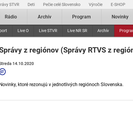
právy STVR
Deti
Pečie celé Slovensko
Výročie
E-SHOP
Rádio
Archív
Program
Novinky
port
Live O
Live STVR
Live NR SR
Archív
Progr
Správy z regiónov (Správy RTVS z regió
Streda 14.10.2020
Novinky, ktoré rezonujú v jednotlivých regiónoch Slovenska.