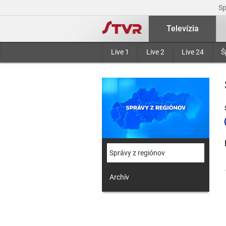
S
Televízia
Live 1
Live 2
Live 24
Š
Správy z regiónov
Archív