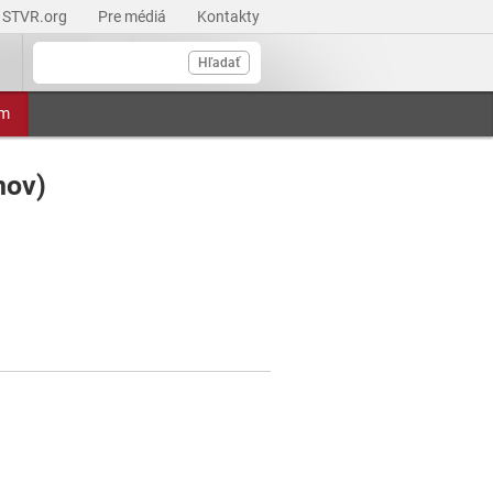
STVR.org
Pre médiá
Kontakty
Hľadať
am
nov)