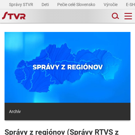
Správy STVR
Deti
Pečie celé Slovensko
Výročie
E-S
Archív
Správy z regiónov (Správy RTVS z