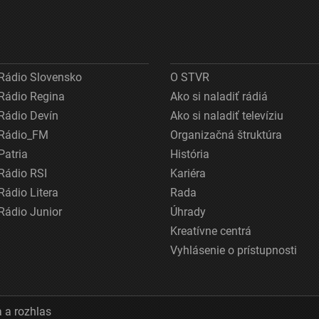
Rádio Slovensko
O STVR
Rádio Regina
Ako si naladiť rádiá
Rádio Devín
Ako si naladiť televíziu
Rádio_FM
Organizačná štruktúra
Patria
História
Rádio RSI
Kariéra
Rádio Litera
Rada
Rádio Junior
Úhrady
Kreatívne centrá
Vyhlásenie o prístupnosti
 a rozhlas