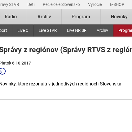
právy STVR
Deti
Pečie celé Slovensko
Výročie
E-SHOP
Rádio
Archív
Program
Novinky
port
Live O
Live STVR
Live NR SR
Archív
Progr
Správy z regiónov (Správy RTVS z regió
Piatok 6.10.2017
Novinky, ktoré rezonujú v jednotlivých regiónoch Slovenska.