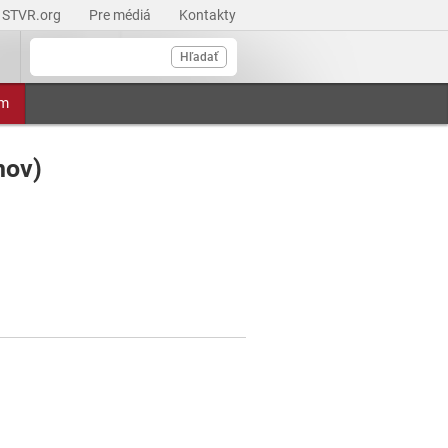
STVR.org
Pre médiá
Kontakty
Hľadať
am
nov)