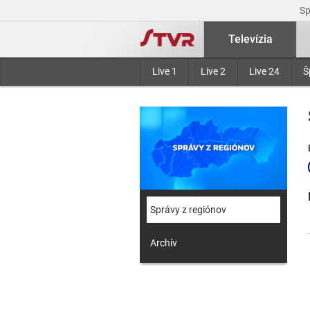
S
Televízia
Live 1
Live 2
Live 24
Š
Správy z regiónov
Archív