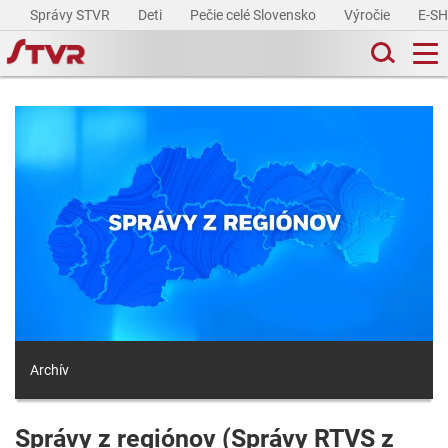
Správy STVR
Deti
Pečie celé Slovensko
Výročie
E-S
Archív
Správy z regiónov (Správy RTVS z