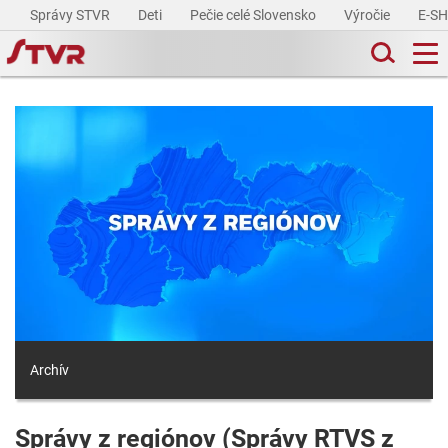
Správy STVR
Deti
Pečie celé Slovensko
Výročie
E-S
Archív
Správy z regiónov (Správy RTVS z