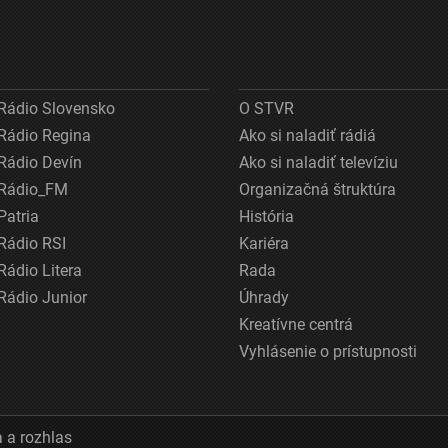
Rádio Slovensko
O STVR
Rádio Regina
Ako si naladiť rádiá
Rádio Devín
Ako si naladiť televíziu
Rádio_FM
Organizačná štruktúra
Patria
História
Rádio RSI
Kariéra
Rádio Litera
Rada
Rádio Junior
Úhrady
Kreatívne centrá
Vyhlásenie o prístupnosti
 a rozhlas