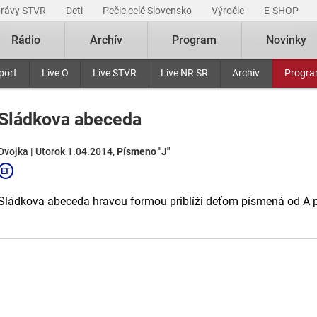
právy STVR
Deti
Pečie celé Slovensko
Výročie
E-SHOP
Rádio
Archív
Program
Novinky
port
Live O
Live STVR
Live NR SR
Archív
Progr
Sládkova abeceda
Dvojka | Utorok 1.04.2014,
Písmeno "J"
Sládkova abeceda hravou formou priblíži deťom písmená od A 