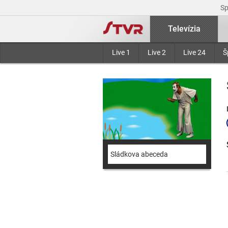
S
Televízia
Live 1
Live 2
Live 24
Š
Sládkova abeceda