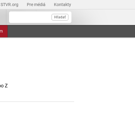
STVR.org
Pre médiá
Kontakty
Hľadať
am
po Z