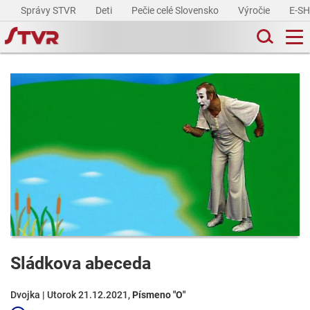
Správy STVR
Deti
Pečie celé Slovensko
Výročie
E-S
Sládkova abeceda
Dvojka | Utorok 21.12.2021,
Písmeno "O"