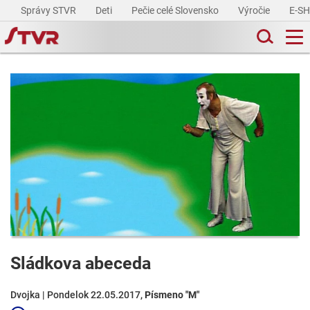
Správy STVR
Deti
Pečie celé Slovensko
Výročie
E-S
Sládkova abeceda
Dvojka | Pondelok 22.05.2017,
Písmeno "M"