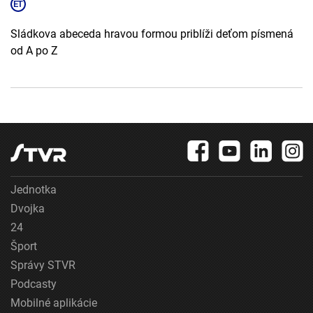
Sládkova abeceda hravou formou priblíži deťom písmená
od A po Z
Jednotka
Dvojka
24
Šport
Správy STVR
Podcasty
Mobilné aplikácie