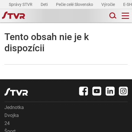
Správy STVR
Deti
Pečie celé Slovensko
Výročie
E-S
Tento obsah nie je k
dispozícii
Jednotka
Dvojka
24
Šport