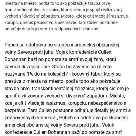
miesta na miesto, podľa toho ako pokračuje stavba prvej
transkontinentálnej železnice, ktorej cieľom je spojiť civilizovaný
východ s "divokým" západom. Miesto, kde je cítiť vtedajší rasizmus,
korupciu, nebezpečenstvo a bezprávie. Tam Cullen postupne
odhaľuje detaily jej smrti a zodpovedných vinníkov.
Príbeh sa odohráva po skončení americkej občianskej
vojny Severu proti juhu. Vojak konfederácie Cullen
Bohannan baží po pomste za smrť svojej ženy, ktorú
zavraždili vojaci Únie. Stopa ho zavedie na miesto
nazývané "Peklo na kolesách" - kočovný tábor, ktorý sa
presúva z miesta na miesto, podľa toho ako pokračuje
stavba prvej transkontinentálnej železnice, ktorej cieľom je
spojiť civilizovaný východ s "divokým" západom. Miesto,
kde je cítiť vtedajší rasizmus, korupciu, nebezpečenstvo a
bezprávie. Tam Cullen postupne odhaľuje detaily jej smrti a
zodpovedných vinníkov. , Príbeh sa odohráva po skončení
americkej občianskej vojny Severu proti juhu. Vojak
konfederácie Cullen Bohannan baží po pomste za smrť