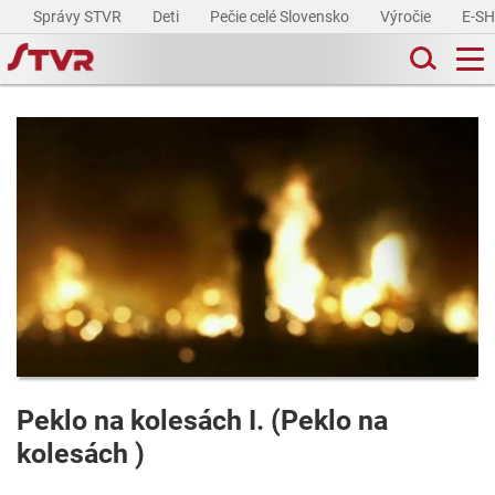
Správy STVR
Deti
Pečie celé Slovensko
Výročie
E-S
Peklo na kolesách I. (Peklo na
kolesách )