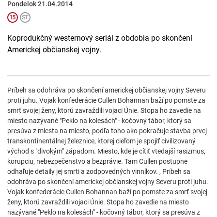
Pondelok 21.04.2014
Koprodukčný westernový seriál z obdobia po skončení
Americkej občianskej vojny.
Príbeh sa odohráva po skončení americkej občianskej vojny Severu
proti juhu. Vojak konfederácie Cullen Bohannan baží po pomste za
smrť svojej ženy, ktorú zavraždili vojaci Únie. Stopa ho zavedie na
miesto nazývané "Peklo na kolesách" - kočovný tábor, ktorý sa
presúva z miesta na miesto, podľa toho ako pokračuje stavba prvej
transkontinentálnej železnice, ktorej cieľom je spojiť civilizovaný
východ s "divokým" západom. Miesto, kde je cítiť vtedajší rasizmus,
korupciu, nebezpečenstvo a bezprávie. Tam Cullen postupne
odhaľuje detaily jej smrti a zodpovedných vinníkov. , Príbeh sa
odohráva po skončení americkej občianskej vojny Severu proti juhu.
Vojak konfederácie Cullen Bohannan baží po pomste za smrť svojej
ženy, ktorú zavraždili vojaci Únie. Stopa ho zavedie na miesto
nazývané "Peklo na kolesách" - kočovný tábor, ktorý sa presúva z