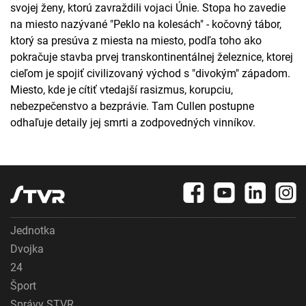
svojej ženy, ktorú zavraždili vojaci Únie. Stopa ho zavedie
na miesto nazývané "Peklo na kolesách" - kočovný tábor,
ktorý sa presúva z miesta na miesto, podľa toho ako
pokračuje stavba prvej transkontinentálnej železnice, ktorej
cieľom je spojiť civilizovaný východ s "divokým" západom.
Miesto, kde je cítiť vtedajší rasizmus, korupciu,
nebezpečenstvo a bezprávie. Tam Cullen postupne
odhaľuje detaily jej smrti a zodpovedných vinníkov.
Jednotka
Dvojka
24
Šport
Správy STVR