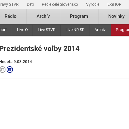
právy STVR
Deti
Pečie celé Slovensko
Výročie
E-SHOP
Rádio
Archív
Program
Novinky
port
Live O
Live STVR
Live NR SR
Archív
Progr
Prezidentské voľby 2014
Nedeľa 9.03.2014