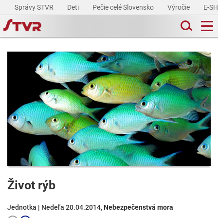
Správy STVR
Deti
Pečie celé Slovensko
Výročie
E-S
Život rýb
Jednotka | Nedeľa 20.04.2014,
Nebezpečenstvá mora