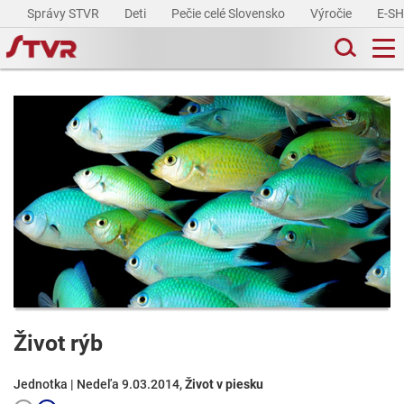
Správy STVR
Deti
Pečie celé Slovensko
Výročie
E-S
Život rýb
Jednotka | Nedeľa 9.03.2014,
Život v piesku