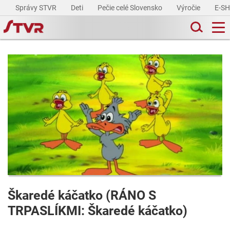
Správy STVR
Deti
Pečie celé Slovensko
Výročie
E-S
Škaredé káčatko (RÁNO S
TRPASLÍKMI: Škaredé káčatko)