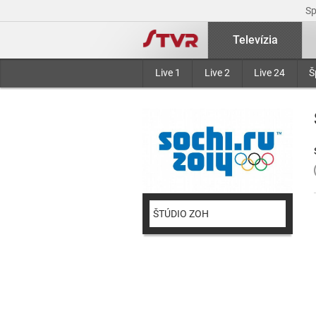
S
Televízia
Live 1
Live 2
Live 24
Š
ŠTÚDIO ZOH