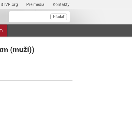
STVR.org
Pre médiá
Kontakty
Hľadať
am
km (muži))