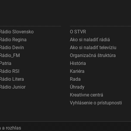
Rádio Slovensko
O STVR
Rádio Regina
Ako si naladiť rádiá
Rádio Devín
Ako si naladiť televíziu
Rádio_FM
Organizačná štruktúra
Patria
História
Rádio RSI
Kariéra
Rádio Litera
Rada
Rádio Junior
Úhrady
Kreatívne centrá
Vyhlásenie o prístupnosti
 a rozhlas