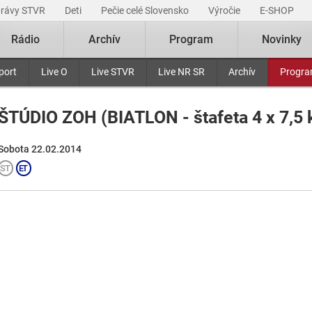
právy STVR
Deti
Pečie celé Slovensko
Výročie
E-SHOP
Rádio
Archív
Program
Novinky
port
Live O
Live STVR
Live NR SR
Archív
Progr
ŠTÚDIO ZOH (BIATLON - štafeta 4 x 7,5 
Sobota 22.02.2014