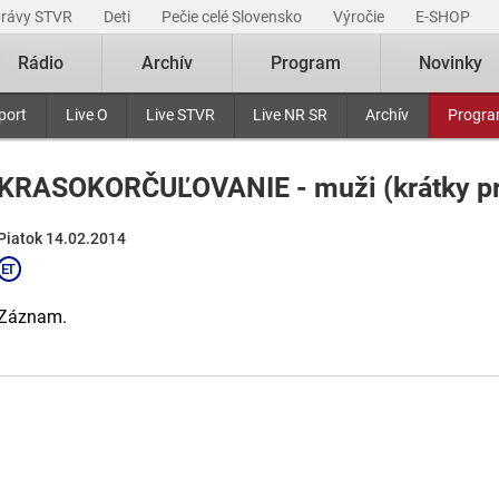
právy STVR
Deti
Pečie celé Slovensko
Výročie
E-SHOP
Rádio
Archív
Program
Novinky
port
Live O
Live STVR
Live NR SR
Archív
Progr
KRASOKORČUĽOVANIE - muži (krátky p
Piatok 14.02.2014
Záznam.