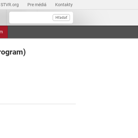
STVR.org
Pre médiá
Kontakty
Hľadať
am
rogram)