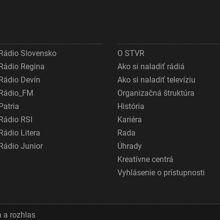
Rádio Slovensko
O STVR
Rádio Regina
Ako si naladiť rádiá
Rádio Devín
Ako si naladiť televíziu
Rádio_FM
Organizačná štruktúra
Patria
História
Rádio RSI
Kariéra
Rádio Litera
Rada
Rádio Junior
Úhrady
Kreatívne centrá
Vyhlásenie o prístupnosti
 a rozhlas