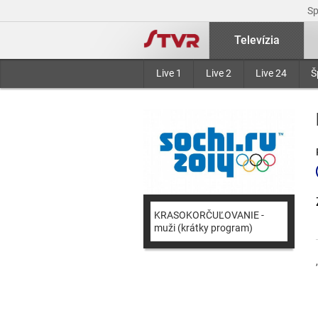
S
Televízia
Live 1
Live 2
Live 24
Š
KRASOKORČUĽOVANIE -
muži (krátky program)
,