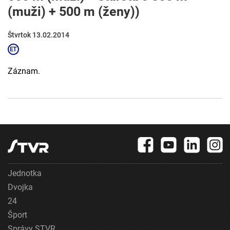
(muži) + 500 m (ženy))
Štvrtok 13.02.2014
Záznam.
Jednotka
Dvojka
24
Šport
Správy STVR