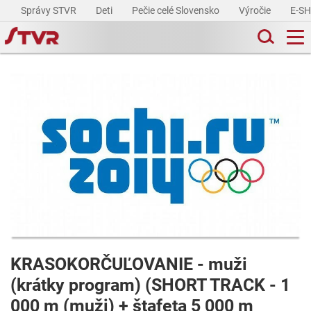
Správy STVR
Deti
Pečie celé Slovensko
Výročie
E-S
KRASOKORČUĽOVANIE - muži
(krátky program) (SHORT TRACK - 1
000 m (muži) + štafeta 5 000 m