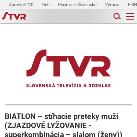
Správy STVR
Deti
Pečie celé Slovensko
Výročie
E-S
BIATLON – stíhacie preteky muži
(ZJAZDOVÉ LYŽOVANIE -
superkombinácia – slalom (ženy))