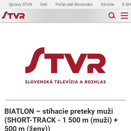
Správy STVR
Deti
Pečie celé Slovensko
Výročie
E-S
BIATLON – stíhacie preteky muži
(SHORT-TRACK - 1 500 m (muži) +
500 m (ženy))