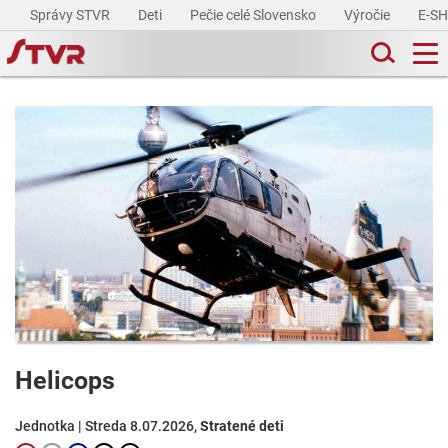
Správy STVR
Deti
Pečie celé Slovensko
Výročie
E-S
Helicops
Jednotka | Streda 8.07.2026,
Stratené deti