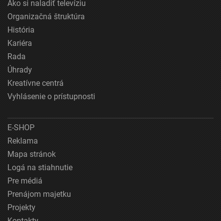
Ako si naladiť televíziu
Organizačná štruktúra
História
Kariéra
Rada
Úhrady
Kreatívne centrá
Vyhlásenie o prístupnosti
E-SHOP
Reklama
Mapa stránok
Logá na stiahnutie
Pre médiá
Prenájom majetku
Projekty
Kontakty