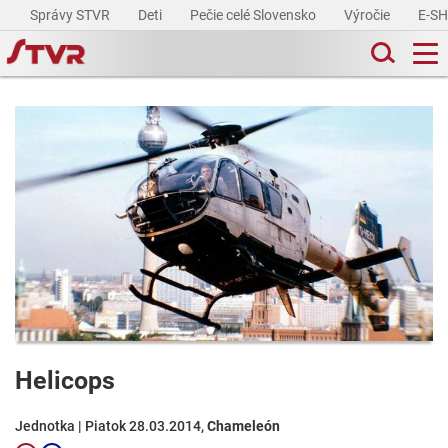
Správy STVR
Deti
Pečie celé Slovensko
Výročie
E-S
Helicops
Jednotka | Piatok 28.03.2014,
Chameleón