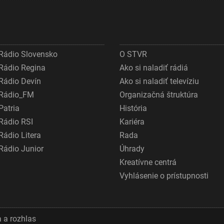
Rádio Slovensko
O STVR
Rádio Regina
Ako si naladiť rádiá
Rádio Devín
Ako si naladiť televíziu
Rádio_FM
Organizačná štruktúra
Patria
História
Rádio RSI
Kariéra
Rádio Litera
Rada
Rádio Junior
Úhrady
Kreatívne centrá
Vyhlásenie o prístupnosti
 a rozhlas