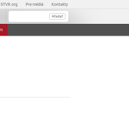
STVR.org
Pre médiá
Kontakty
Hľadať
am