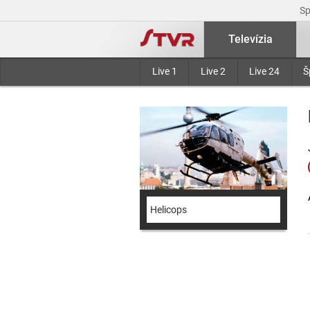
S
Televízia
Live 1
Live 2
Live 24
Š
Helicops