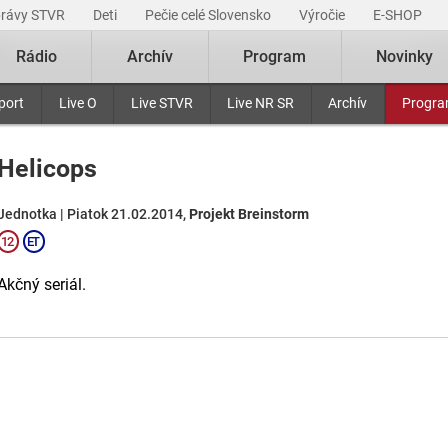
právy STVR
Deti
Pečie celé Slovensko
Výročie
E-SHOP
Rádio
Archív
Program
Novinky
port
Live O
Live STVR
Live NR SR
Archív
Progr
Helicops
Jednotka | Piatok 21.02.2014,
Projekt Breinstorm
Akčný seriál.