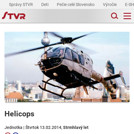
Správy STVR
Deti
Pečie celé Slovensko
Výročie
E-S
Helicops
Jednotka | Štvrtok 13.02.2014,
Strmhlavý let