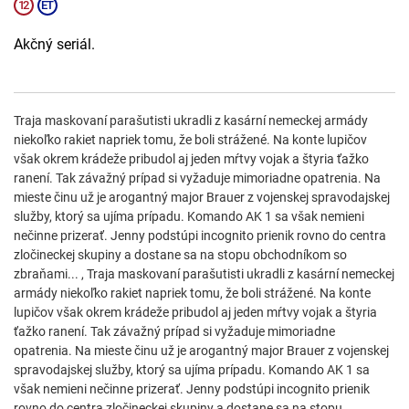
Akčný seriál.
Traja maskovaní parašutisti ukradli z kasární nemeckej armády
niekoľko rakiet napriek tomu, že boli strážené. Na konte lupičov
však okrem krádeže pribudol aj jeden mŕtvy vojak a štyria ťažko
ranení. Tak závažný prípad si vyžaduje mimoriadne opatrenia. Na
mieste činu už je arogantný major Brauer z vojenskej spravodajskej
služby, ktorý sa ujíma prípadu. Komando AK 1 sa však nemieni
nečinne prizerať. Jenny podstúpi incognito prienik rovno do centra
zločineckej skupiny a dostane sa na stopu obchodníkom so
zbraňami... , Traja maskovaní parašutisti ukradli z kasární nemeckej
armády niekoľko rakiet napriek tomu, že boli strážené. Na konte
lupičov však okrem krádeže pribudol aj jeden mŕtvy vojak a štyria
ťažko ranení. Tak závažný prípad si vyžaduje mimoriadne
opatrenia. Na mieste činu už je arogantný major Brauer z vojenskej
spravodajskej služby, ktorý sa ujíma prípadu. Komando AK 1 sa
však nemieni nečinne prizerať. Jenny podstúpi incognito prienik
rovno do centra zločineckej skupiny a dostane sa na stopu