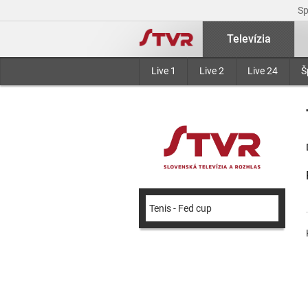
S
Televízia
Live 1
Live 2
Live 24
Š
Tenis - Fed cup