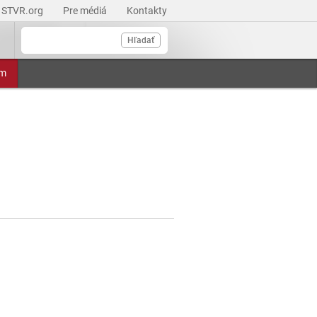
STVR.org
Pre médiá
Kontakty
Hľadať
am