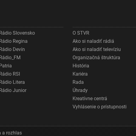
Rádio Slovensko
O STVR
Rádio Regina
Ako si naladiť rádiá
Rádio Devín
Ako si naladiť televíziu
Rádio_FM
Organizačná štruktúra
Patria
História
Rádio RSI
Kariéra
Rádio Litera
Rada
Rádio Junior
Úhrady
Kreatívne centrá
Vyhlásenie o prístupnosti
 a rozhlas