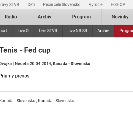
právy STVR
Deti
Pečie celé Slovensko
Výročie
E-SHOP
Rádio
Archív
Program
Novinky
port
Live O
Live STVR
Live NR SR
Archív
Progr
Tenis - Fed cup
Dvojka | Nedeľa 20.04.2014,
Kanada - Slovensko
Priamy prenos.
Kanada - Slovensko , Kanada - Slovensko