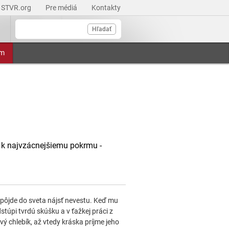
STVR.org
Pre médiá
Kontakty
Hľadať
am
i k najvzácnejšiemu pokrmu -
 pôjde do sveta nájsť nevestu. Keď mu
stúpi tvrdú skúšku a v ťažkej práci z
ý chlebík, až vtedy kráska príjme jeho