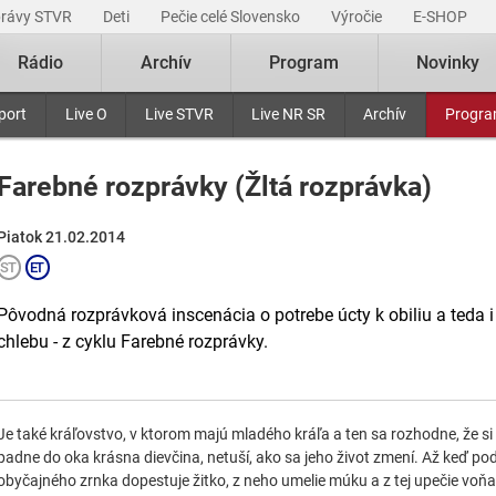
právy STVR
Deti
Pečie celé Slovensko
Výročie
E-SHOP
Rádio
Archív
Program
Novinky
port
Live O
Live STVR
Live NR SR
Archív
Progr
Farebné rozprávky (Žltá rozprávka)
Piatok 21.02.2014
Pôvodná rozprávková inscenácia o potrebe úcty k obiliu a teda 
chlebu - z cyklu Farebné rozprávky.
Je také kráľovstvo, v ktorom majú mladého kráľa a ten sa rozhodne, že si
padne do oka krásna dievčina, netuší, ako sa jeho život zmení. Až keď pod
obyčajného zrnka dopestuje žitko, z neho umelie múku a z tej upečie voňav