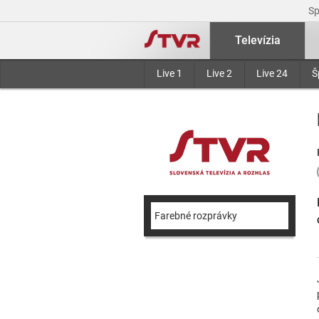
S
Televízia
Live 1
Live 2
Live 24
Š
Farebné rozprávky