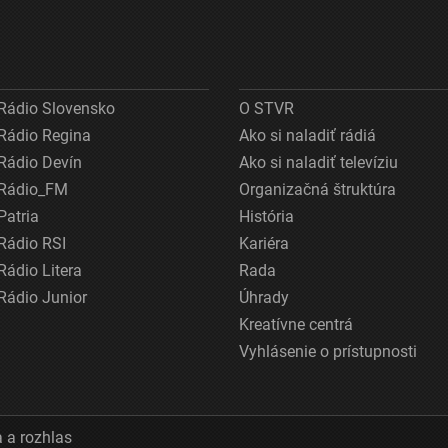
Rádio Slovensko
O STVR
Rádio Regina
Ako si naladiť rádiá
Rádio Devín
Ako si naladiť televíziu
Rádio_FM
Organizačná štruktúra
Patria
História
Rádio RSI
Kariéra
Rádio Litera
Rada
Rádio Junior
Úhrady
Kreatívne centrá
Vyhlásenie o prístupnosti
 a rozhlas