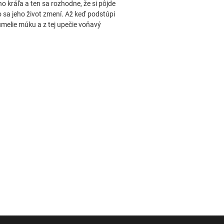
o kráľa a ten sa rozhodne, že si pôjde
 sa jeho život zmení. Až keď podstúpi
umelie múku a z tej upečie voňavý