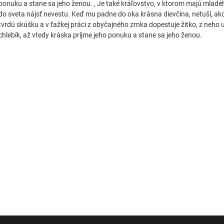
ponuku a stane sa jeho ženou. , Je také kráľovstvo, v ktorom majú mladéh
do sveta nájsť nevestu. Keď mu padne do oka krásna dievčina, netuší, ako
tvrdú skúšku a v ťažkej práci z obyčajného zrnka dopestuje žitko, z neho 
chlebík, až vtedy kráska príjme jeho ponuku a stane sa jeho ženou.