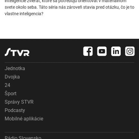
inteligencie zvierat, ktoré sa potrebujú orientovať v materiálnom
svete okolo seba. Táto séria nás zároveň stavia pred otázku, čo je to
vlastne inteligencia?
Jednotka
Dvojka
24
Šport
Správy STVR
Podcasty
Mobilné aplikácie
Rádio Slovensko