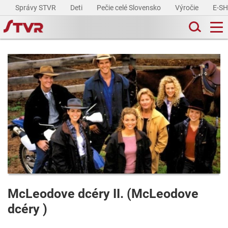
Správy STVR
Deti
Pečie celé Slovensko
Výročie
E-S
McLeodove dcéry II. (McLeodove
dcéry )