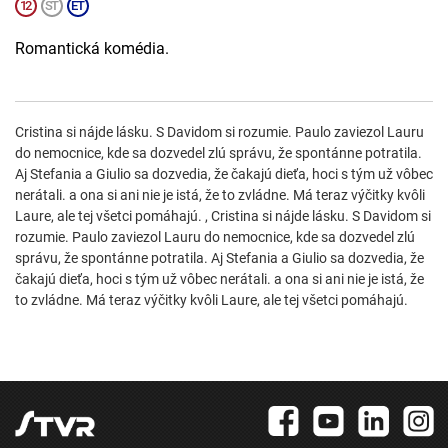
Romantická komédia.
Cristina si nájde lásku. S Davidom si rozumie. Paulo zaviezol Lauru
do nemocnice, kde sa dozvedel zlú správu, že spontánne potratila.
Aj Stefania a Giulio sa dozvedia, že čakajú dieťa, hoci s tým už vôbec
nerátali. a ona si ani nie je istá, že to zvládne. Má teraz výčitky kvôli
Laure, ale tej všetci pomáhajú. , Cristina si nájde lásku. S Davidom si
rozumie. Paulo zaviezol Lauru do nemocnice, kde sa dozvedel zlú
správu, že spontánne potratila. Aj Stefania a Giulio sa dozvedia, že
čakajú dieťa, hoci s tým už vôbec nerátali. a ona si ani nie je istá, že
to zvládne. Má teraz výčitky kvôli Laure, ale tej všetci pomáhajú.