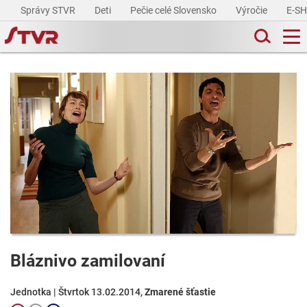
Správy STVR
Deti
Pečie celé Slovensko
Výročie
E-S
Bláznivo zamilovaní
Jednotka | Štvrtok 13.02.2014,
Zmarené šťastie