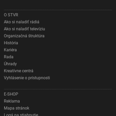
O STVR
Ako si naladiť rádiá
Ako si naladiť televíziu
Organizačná štruktúra
História
Kariéra
Rada
Úhrady
Kreatívne centrá
Vyhlásenie o prístupnosti
E-SHOP
Reklama
Mapa stránok
Logá na stiahnutie