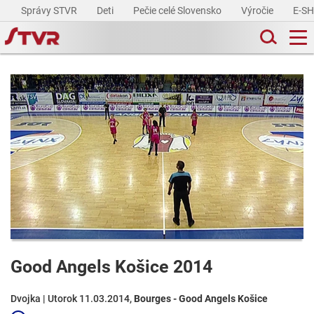
Správy STVR
Deti
Pečie celé Slovensko
Výročie
E-S
Good Angels Košice 2014
Dvojka | Utorok 11.03.2014,
Bourges - Good Angels Košice