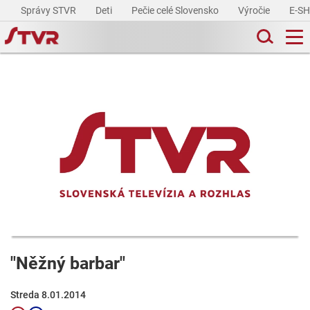
Správy STVR
Deti
Pečie celé Slovensko
Výročie
E-S
"Něžný barbar"
Streda 8.01.2014