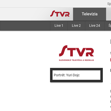
S
Televízia
Live 1
Live 2
Live 24
Š
Portrét: Yuri Dojc