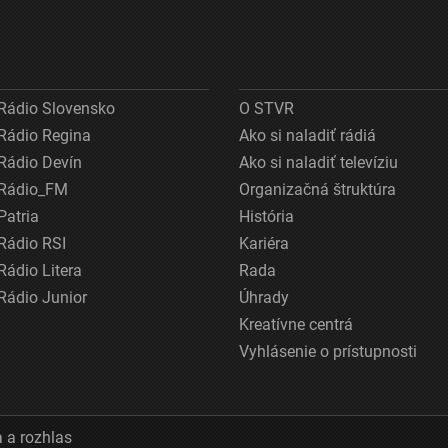
Rádio Slovensko
O STVR
Rádio Regina
Ako si naladiť rádiá
Rádio Devín
Ako si naladiť televíziu
Rádio_FM
Organizačná štruktúra
Patria
História
Rádio RSI
Kariéra
Rádio Litera
Rada
Rádio Junior
Úhrady
Kreatívne centrá
Vyhlásenie o prístupnosti
 a rozhlas