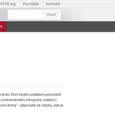
STVR.org
Pre médiá
Kontakty
Hľadať
am
ičí, ktorí svojím podielom povzniesli
dá svetoznámeho fotografa, rodáka z
 som doma" - odpovedá na otázku, kde je