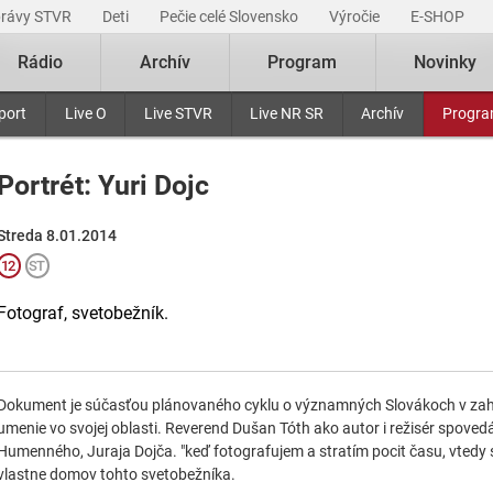
právy STVR
Deti
Pečie celé Slovensko
Výročie
E-SHOP
Rádio
Archív
Program
Novinky
port
Live O
Live STVR
Live NR SR
Archív
Progr
Portrét: Yuri Dojc
Streda 8.01.2014
Fotograf, svetobežník.
Dokument je súčasťou plánovaného cyklu o významných Slovákoch v zahran
umenie vo svojej oblasti. Reverend Dušan Tóth ako autor i režisér spove
Humenného, Juraja Dojča. "keď fotografujem a stratím pocit času, vtedy
vlastne domov tohto svetobežníka.