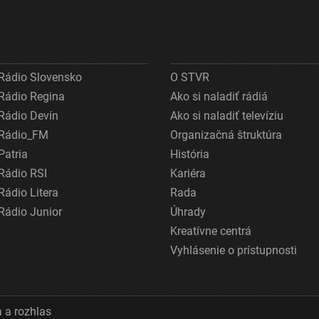
Rádio Slovensko
O STVR
Rádio Regina
Ako si naladiť rádiá
Rádio Devín
Ako si naladiť televíziu
Rádio_FM
Organizačná štruktúra
Patria
História
Rádio RSI
Kariéra
Rádio Litera
Rada
Rádio Junior
Úhrady
Kreatívne centrá
Vyhlásenie o prístupnosti
 a rozhlas