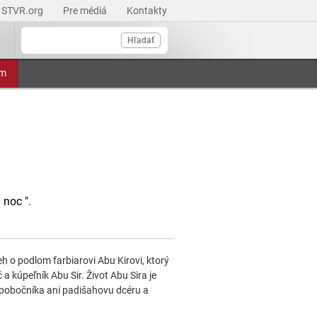
STVR.org
Pre médiá
Kontakty
Hľadať
am
 noc ".
eh o podlom farbiarovi Abu Kirovi, ktorý
a kúpeľník Abu Sir. Život Abu Sira je
 pobočníka ani padišahovu dcéru a