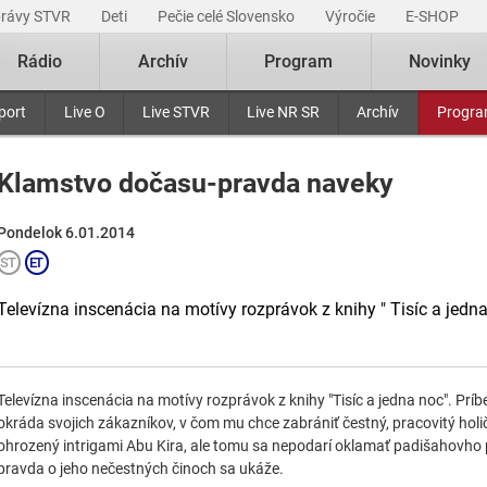
právy STVR
Deti
Pečie celé Slovensko
Výročie
E-SHOP
Rádio
Archív
Program
Novinky
port
Live O
Live STVR
Live NR SR
Archív
Progr
Klamstvo dočasu-pravda naveky
Pondelok 6.01.2014
Televízna inscenácia na motívy rozprávok z knihy " Tisíc a jedna
Televízna inscenácia na motívy rozprávok z knihy "Tisíc a jedna noc". Príb
okráda svojich zákazníkov, v čom mu chce zabrániť čestný, pracovitý holič 
ohrozený intrigami Abu Kira, ale tomu sa nepodarí oklamať padišahovho
pravda o jeho nečestných činoch sa ukáže.